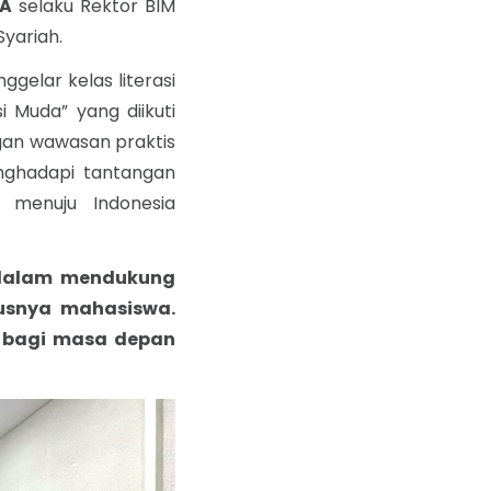
IA
selaku
Rektor BIM
Syariah.
ggelar kelas literasi
 Muda” yang diikuti
gan wawasan praktis
nghadapi tantangan
 menuju Indonesia
 dalam mendukung
susnya mahasiswa.
g bagi masa depan