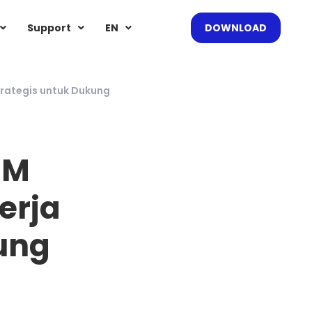
Support
EN
DOWNLOAD
trategis untuk Dukung
IM
erja
ung