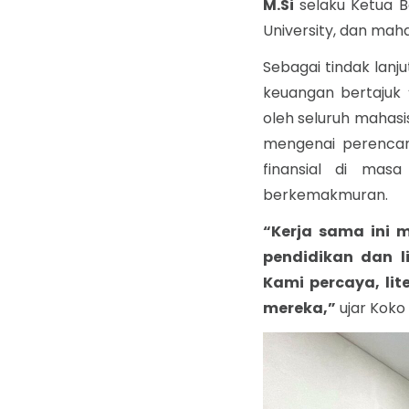
M.Si
selaku Ketua B
University, dan mah
Sebagai tindak lanju
keuangan bertajuk 
oleh seluruh mahas
mengenai perencan
finansial di mas
berkemakmuran.
“Kerja sama ini
pendidikan dan l
Kami percaya, li
mereka,”
ujar Koko 