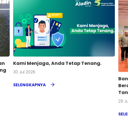
an
Kami Menjaga, Anda Tetap Tenang.
ing
30 Jul 2026
Ban
SELENGKAPNYA
Ber
Tan
29 J
SEL