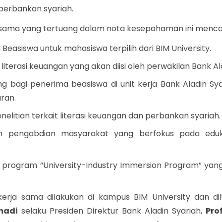
perbankan syariah.
a sama yang tertuang dalam nota kesepahaman ini menca
easiswa untuk mahasiswa terpilih dari BIM University.
 literasi keuangan yang akan diisi oleh perwakilan Bank Al
bagi penerima beasiswa di unit kerja Bank Aladin Sy
ran.
penelitian terkait literasi keuangan dan perbankan syariah.
am pengabdian masyarakat yang berfokus pada eduk
program “University-Industry Immersion Program” yang 
rja sama dilakukan di kampus BIM University dan dih
madi
selaku Presiden Direktur Bank Aladin Syariah,
Pro