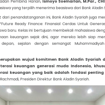
adan Pembina Harian,
Ismoyo Soemarlan, M.Par., CH
asiswa yang terpilih menerima beasiswa dari Bank Aladin 
t dari penandatanganan ini, Bank Aladin Syariah juga men
“Future Ready Finance: Finansial Cerdas Untuk Generasi
iswa baru. Kelas ini bertujuan membekali mahasiswa den
aan keuangan sejak dini, agar mereka lebih siap me
a depan, sejalan dengan semangat Muhammadiyah
 merupakan wujud komitmen Bank Aladin Syariah
iterasi keuangan generasi muda Indonesia, khu
terasi keuangan yang baik adalah fondasi pentin
Rachmadi, Presiden Direktur Bank Aladin Syariah.