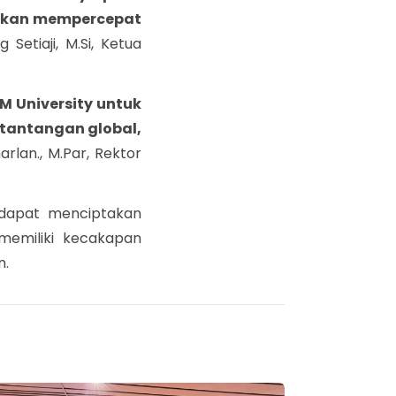
 akan mempercepat
etiaji, M.Si, Ketua
M University untuk
 tantangan global,
lan., M.Par, Rektor
p dapat menciptakan
memiliki kecakapan
n.