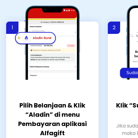
Pilih Belanjaan & Klik
Klik “
“Aladin” di menu
Pembayaran aplikasi
Jika suda
Alfagift
maka 