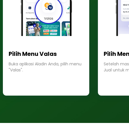
Pilih Menu Valas
Pilih Me
Buka aplikasi Aladin Anda, pilih menu
Setelah masu
"Valas".
Jual untuk m