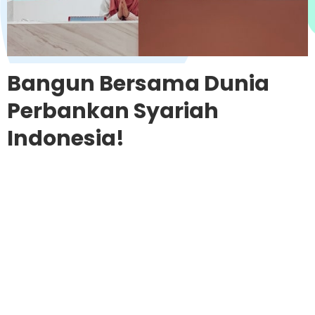
Bangun Bersama Dunia
Perbankan Syariah
Indonesia!​
Ayo saatnya rancang masa depan kamu melalui karir
di Aladin Bank. Bersama rekan kerja yang datang dari
berbagai macam latar belakang, kamu akan
merasakan serunya berkontribusi untuk mewujudkan
bank digital yang berbasis syariah.
Yuk, cek karir yang sesuai, dan bergabung ke Aladin
Bank!