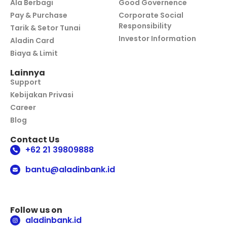
Ala Berbagi
Good Governence
Pay & Purchase
Corporate Social
Responsibility
Tarik & Setor Tunai
Investor Information
Aladin Card
Biaya & Limit
Lainnya
Support
Kebijakan Privasi
Career
Blog
Contact Us
+62 21 39809888
bantu@aladinbank.id
Follow us on
aladinbank.id