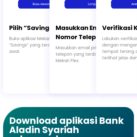
Pilih “Savings”
Masukkan Email dan
Verifikasi 
Nomor Telepon
Buka aplikasi Mekari Flex dan klik
Lakukan verifikasi
“Savings” yang terdapat di menu
dengan mengamb
Masukkan email pribadi dan nomor
awal.
tempat terang d
telepon yang terdaftar pada akun
terlihat jelas da
Mekari Flex.
Download aplikasi Bank
Aladin Syariah