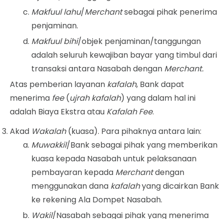
Makfuul lahu
/
Merchant
sebagai pihak penerima
penjaminan.
Makfuul bihi
/objek penjaminan/tanggungan
adalah seluruh kewajiban bayar yang timbul dari
transaksi antara Nasabah dengan
Merchant.
Atas pemberian layanan
kafalah
, Bank dapat
menerima
fee
(
ujrah kafalah
) yang dalam hal ini
adalah Biaya Ekstra atau
Kafalah
Fee
.
Akad
Wakalah
(kuasa). Para pihaknya antara lain:
Muwakkil
/Bank sebagai pihak yang memberikan
kuasa kepada Nasabah untuk pelaksanaan
pembayaran kepada
Merchant
dengan
menggunakan dana
kafalah
yang dicairkan Bank
ke rekening Ala Dompet Nasabah.
Wakil
/Nasabah sebagai pihak yang menerima