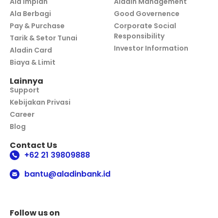
Ala Impian
Aladin Management
Ala Berbagi
Good Governence
Pay & Purchase
Corporate Social
Responsibility
Tarik & Setor Tunai
Investor Information
Aladin Card
Biaya & Limit
Lainnya
Support
Kebijakan Privasi
Career
Blog
Contact Us
+62 21 39809888
bantu@aladinbank.id
Follow us on