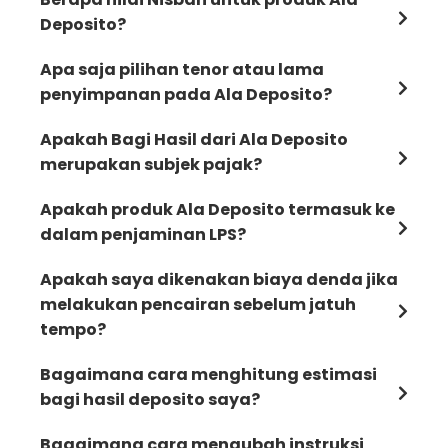
Deposito?
Apa saja pilihan tenor atau lama
penyimpanan pada Ala Deposito?
Apakah Bagi Hasil dari Ala Deposito
merupakan subjek pajak?
Apakah produk Ala Deposito termasuk ke
dalam penjaminan LPS?
Apakah saya dikenakan biaya denda jika
melakukan pencairan sebelum jatuh
tempo?
Bagaimana cara menghitung estimasi
bagi hasil deposito saya?
Bagaimana cara mengubah instruksi