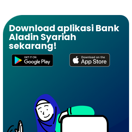
Download aplikasi Bank
Aladin Syariah
sekarang!