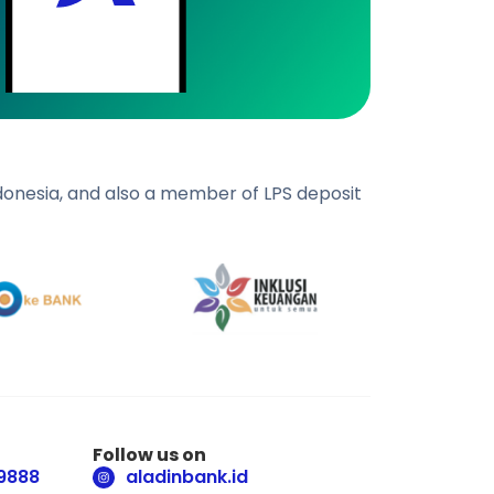
ndonesia, and also a member of LPS deposit
Follow us on
9888
aladinbank.id