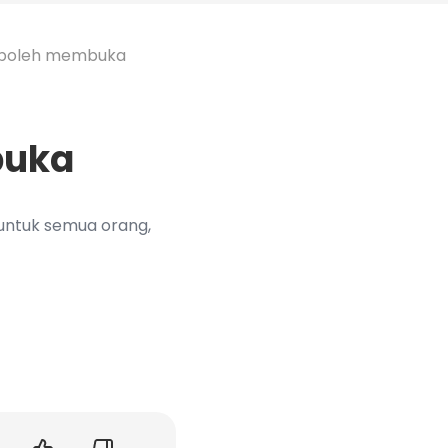
 boleh membuka
buka
 untuk semua orang,