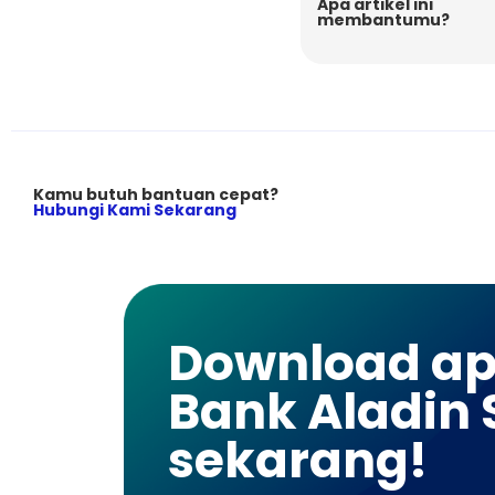
Apa artikel ini
membantumu?
Kamu butuh bantuan cepat?
Hubungi Kami Sekarang
Download apl
Bank Aladin 
sekarang!