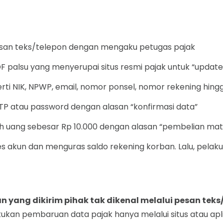
san teks/telepon dengan mengaku petugas pajak
F palsu yang menyerupai situs resmi pajak untuk “update
ti NIK, NPWP, email, nomor ponsel, nomor rekening hingga v
P atau password dengan alasan “konfirmasi data”
h uang sebesar Rp 10.000 dengan alasan “pembelian mat
s akun dan menguras saldo rekening korban. Lalu, pelak
an yang dikirim pihak tak dikenal melalui pesan te
akukan pembaruan data pajak hanya melalui situs atau apl