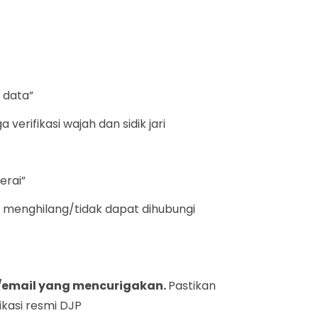
 data”
erifikasi wajah dan sidik jari
erai”
u menghilang/tidak dapat dihubungi
ks/email yang mencurigakan.
Pastikan
ikasi resmi DJP