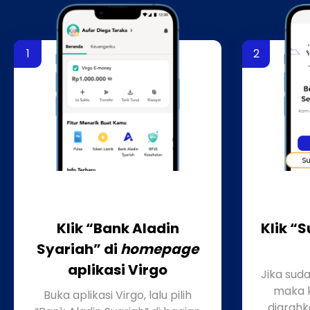
Klik “Bank Aladin
Klik “
Syariah” di
homepage
aplikasi Virgo
Jika suda
maka 
Buka aplikasi Virgo, lalu pilih
diarahk