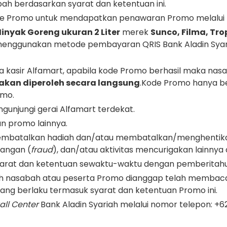
h berdasarkan syarat dan ketentuan ini.
e Promo untuk mendapatkan penawaran Promo melalui m
inyak Goreng ukuran 2 Liter
merek
Sunco, Filma, Tro
 menggunakan metode pembayaran QRIS Bank Aladin Syar
kasir Alfamart, apabila kode Promo berhasil maka nas
akan diperoleh secara langsung
.Kode Promo hanya berl
omo.
ngunjungi gerai Alfamart terdekat.
n promo lainnya.
embatalkan hadiah dan/atau membatalkan/menghentika
rangan (
fraud
), dan/atau aktivitas mencurigakan lainny
arat dan ketentuan sewaktu-waktu dengan pemberitahua
ruh nasabah atau peserta Promo dianggap telah membac
ng berlaku termasuk syarat dan ketentuan Promo ini.
all Center
Bank Aladin Syariah melalui nomor telepon: +6