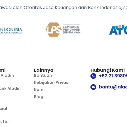
diawasi oleh Otoritas Jasa Keuangan dan Bank Indonesia,
mi
Lainnya
Hubungi Kami
 Aladin
Bantuan
+62 21 3980
Kebijakan Privasi
bantu@alad
nk Aladin
Karir
Blog
cial
y
estor