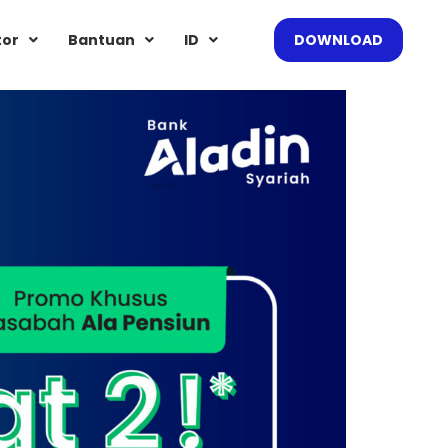
tor
Bantuan
ID
DOWNLOAD