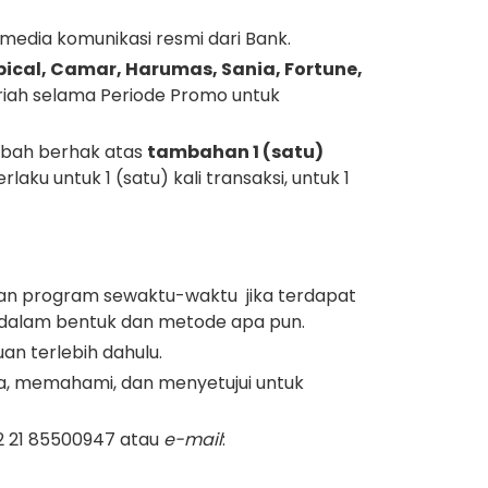
edia komunikasi resmi dari Bank.
pical, Camar, Harumas, Sania, Fortune,
iah selama Periode Promo untuk
abah berhak atas
tambahan 1 (satu)
aku untuk 1 (satu) kali transaksi, untuk 1
n program sewaktu-waktu jika terdapat
a dalam bentuk dan metode apa pun.
n terlebih dahulu.
a, memahami, dan menyetujui untuk
2 21 85500947 atau
e-mail
: