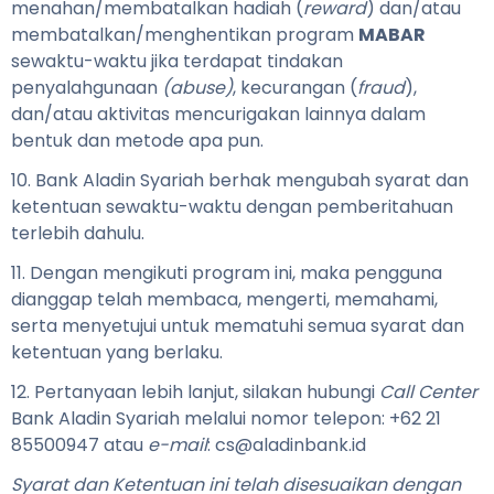
menahan/membatalkan hadiah (
reward
) dan/atau
membatalkan/menghentikan program
MABAR
sewaktu-waktu jika terdapat
tindakan
penyalahgunaan
(abuse)
, kecurangan (
fraud
),
dan/atau aktivitas mencurigakan lainnya dalam
bentuk dan metode apa pun.
10. Bank Aladin Syariah berhak mengubah syarat dan
ketentuan sewaktu-waktu dengan pemberitahuan
terlebih dahulu.
11. Dengan mengikuti program ini, maka pengguna
dianggap telah membaca, mengerti, memahami,
serta menyetujui untuk mematuhi
semua syarat dan
ketentuan yang berlaku.
12. Pertanyaan lebih lanjut, silakan hubungi
Call Center
Bank Aladin Syariah melalui nomor telepon: +62 21
85500947 atau
e-mail
:
cs@aladinbank.id
Syarat dan Ketentuan ini telah disesuaikan dengan