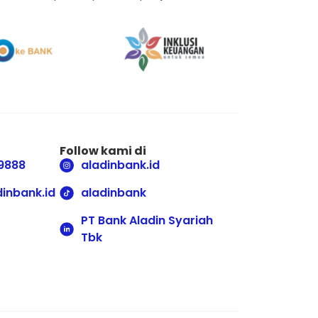
Follow kami di
9888
aladinbank.id
inbank.id
aladinbank
PT Bank Aladin Syariah
Tbk