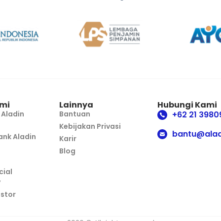
mi
Lainnya
Hubungi Kami
 Aladin
Bantuan
+62 21 3980
Kebijakan Privasi
bantu@alad
nk Aladin
Karir
Blog
cial
y
estor