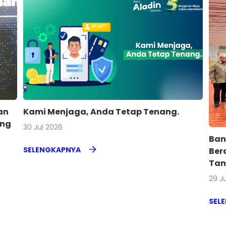
an
Kami Menjaga, Anda Tetap Tenang.
ing
30 Jul 2026
Ban
SELENGKAPNYA
Ber
Tan
29 J
SEL