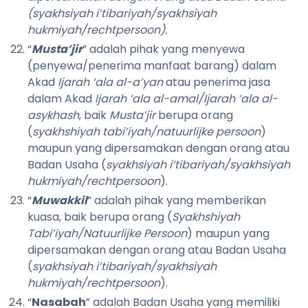
(syakhsiyah i’tibariyah/syakhsiyah
hukmiyah/rechtpersoon).
“
Musta’jir
” adalah pihak yang menyewa
(penyewa/penerima manfaat barang) dalam
Akad
Ijarah
‘ala al-a’yan
atau penerima jasa
dalam Akad
Ijarah ‘ala al-amal/Ijarah ‘ala al-
asykhash
, baik
Musta’jir
berupa orang
(
syakhshiyah tabi’iyah/natuurlijke persoon
)
maupun yang dipersamakan dengan orang atau
Badan Usaha (
syakhsiyah i’tibariyah/syakhsiyah
hukmiyah/rechtpersoon
).
“
Muwakkil
” adalah pihak yang memberikan
kuasa, baik berupa orang (
Syakhshiyah
Tabi’iyah/Natuurlijke Persoon
) maupun yang
dipersamakan dengan orang atau Badan Usaha
(
syakhsiyah i’tibariyah/syakhsiyah
hukmiyah/rechtpersoon
).
“
Nasabah
” adalah Badan Usaha yang memiliki