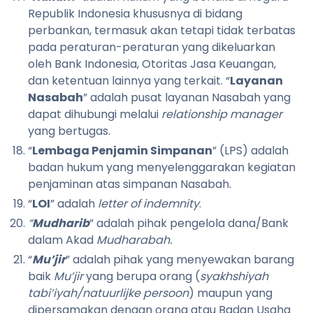
Republik Indonesia khususnya di bidang
perbankan, termasuk akan tetapi tidak terbatas
pada peraturan-peraturan yang dikeluarkan
oleh Bank Indonesia, Otoritas Jasa Keuangan,
dan ketentuan lainnya yang terkait.
“
Layanan
Nasabah
” adalah pusat layanan Nasabah yang
dapat dihubungi melalui
relationship manager
yang bertugas.
“
Lembaga Penjamin Simpanan
” (LPS) adalah
badan hukum yang menyelenggarakan kegiatan
penjaminan atas simpanan Nasabah.
“
LOI
” adalah
letter of indemnity
.
“
Mudharib
” adalah pihak pengelola dana/Bank
dalam Akad
Mudharabah.
“
Mu’jir
” adalah pihak yang menyewakan barang
baik
Mu’jir
yang berupa orang (
syakhshiyah
tabi’iyah/natuurlijke persoon
) maupun yang
dipersamakan dengan orang atau Badan Usaha