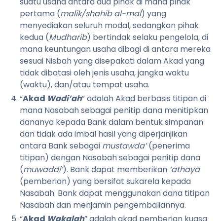
suatu usaha antara dua pihak di mana pihak
pertama (
malik/shahib al-mal
) yang
menyediakan seluruh modal, sedangkan pihak
kedua (
Mudharib
) bertindak selaku pengelola, di
mana keuntungan usaha dibagi di antara mereka
sesuai Nisbah yang disepakati dalam Akad yang
tidak dibatasi oleh jenis usaha, jangka waktu
(waktu), dan/atau tempat usaha.
“
Akad
Wadi’ah
” adalah Akad berbasis titipan di
mana Nasabah sebagai penitip dana menitipkan
dananya kepada Bank dalam bentuk simpanan
dan tidak ada imbal hasil yang diperjanjikan
antara Bank sebagai
mustawda’
(penerima
titipan) dengan Nasabah sebagai penitip dana
(
muwaddi’
). Bank dapat memberikan
‘athaya
(pemberian) yang bersifat sukarela kepada
Nasabah. Bank dapat menggunakan dana titipan
Nasabah dan menjamin pengembaliannya
.
“
Akad
Wakalah
” adalah akad pemberian kuasa