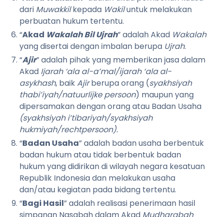
dari
Muwakkil
kepada
Wakil
untuk melakukan
perbuatan hukum tertentu.
“
Akad
Wakalah Bil Ujrah
” adalah Akad
Wakalah
yang disertai dengan imbalan berupa
Ujrah
.
“
Ajir
” adalah pihak yang memberikan jasa dalam
Akad
Ijarah ‘ala al-a’mal/ijarah ‘ala al-
asykhash
, baik
Ajir
berupa orang (
syakhsiyah
thabi’iyah/natuurlijke persoon
) maupun yang
dipersamakan dengan orang atau Badan Usaha
(syakhsiyah i’tibariyah/syakhsiyah
hukmiyah/rechtpersoon).
“
Badan Usaha
” adalah badan usaha berbentuk
badan hukum atau tidak berbentuk badan
hukum yang didirikan di wilayah negara kesatuan
Republik Indonesia dan melakukan usaha
dan/atau kegiatan pada bidang tertentu.
“
Bagi Hasil
” adalah realisasi penerimaan hasil
simpanan Nasabah dalam Akad
Mudharabah