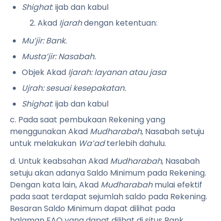
Shighat
: ijab dan kabul
2. Akad
Ijarah
dengan ketentuan:
Mu’jir: Bank.
Musta’jir: Nasabah.
Objek Akad
Ijarah: layanan atau jasa
Ujrah: sesuai kesepakatan.
Shighat
: ijab dan kabul
c. Pada saat pembukaan Rekening yang
menggunakan Akad
Mudharabah
, Nasabah setuju
untuk melakukan
Wa’ad
terlebih dahulu.
d. Untuk keabsahan Akad
Mudharabah
, Nasabah
setuju akan adanya Saldo Minimum pada Rekening.
Dengan kata lain, Akad
Mudharabah
mulai efektif
pada saat terdapat sejumlah saldo pada Rekening.
Besaran Saldo Minimum dapat dilihat pada
halaman FAQ yang dapat dilihat di situs Bank