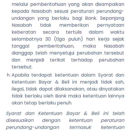
melalui pemberitahuan yang akan disampaikan
kepada Nasabah sesuai peraturan perundang-
undangan yang berlaku bagi Bank. Sepanjang
Nasabah tidak memberikan pernyataan
keberatan secara tertulis dalam waktu
selambatnya 30 (tiga puluh) hari kerja sejak
tanggal pemberitahuan, maka Nasabah
dianggap telah menyetujui perubahan tersebut
dan menjadi terikat terhadap perubahan
tersebut.
Apabila terdapat ketentuan dalam Syarat dan
Ketentuan Bayar & Beli ini menjadi tidak sah,
ilegal, tidak dapat dilaksanakan, atau dinyatakan
tidak berlaku oleh Bank maka ketentuan lainnya
akan tetap berlaku penuh.
Syarat dan Ketentuan Bayar & Beli ini telah
disesuaikan dengan ketentuan peraturan
perundang-undangan termasuk ketentuan