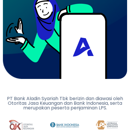
PT Bank Aladin Syariah Tbk berizin dan diawasi oleh
Otoritas Jasa Keuangan dan Bank Indonesia, serta
merupakan peserta penjaminan LPS.