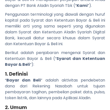
dengan PT Bank Aladin Syariah Tbk (“
Kami
”).
Penggunaan terminologi yang diawali dengan huruf
kapital pada Syarat dan Ketentuan Bayar & Beli ini
memiliki arti yang sama seperti yang digunakan
dalam Syarat dan Ketentuan Aladin Syariah Digital
Bank, kecuali diatur secara khusus dalam Syarat
dan Ketentuan Bayar & Beli ini.
Berikut adalah penjabaran mengenai Syarat dan
Ketentuan Bayar & Beli (“
Syarat dan Ketentuan
Bayar & Beli
“):
1. Definisi
“
Bayar dan Beli
” adalah aktivitas pendebetan
dana dari Rekening Nasabah untuk tujuan
pembayaran tagihan, pembelian paket data, pulsa,
token listrik, dan lainnya pada Aplikasi Aladin.
2. Umum