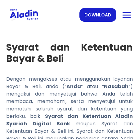
DOWNLOAD
Syarat dan Ketentuan
Bayar & Beli
Dengan mengakses atau menggunakan layanan
Bayar & Beli, anda (“
Anda
” atau “
Nasabah
“)
mengakui dan menyetujui bahwa Anda telah
membaca, memahami, serta menyetujui untuk
mematuhi seluruh syarat dan ketentuan yang
berlaku, baik
Syarat dan Ketentuan Aladin
Syariah Digital Bank
maupun
Syarat dan
Ketentuan Bayar & Beli ini. Syarat dan Ketentuan
Bayar & Beli ini merupakan perjanjian antara Anda