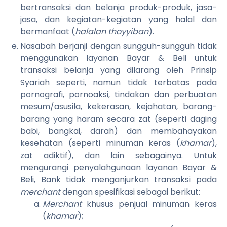
bertransaksi dan belanja produk-produk, jasa-
jasa, dan kegiatan-kegiatan yang halal dan
bermanfaat (
halalan thoyyiban
).
Nasabah berjanji dengan sungguh-sungguh tidak
menggunakan layanan Bayar & Beli untuk
transaksi belanja yang dilarang oleh Prinsip
Syariah seperti, namun tidak terbatas pada
pornografi, pornoaksi, tindakan dan perbuatan
mesum/asusila, kekerasan, kejahatan, barang-
barang yang haram secara zat (seperti daging
babi, bangkai, darah) dan membahayakan
kesehatan (seperti minuman keras (
khamar
),
zat adiktif), dan lain sebagainya. Untuk
mengurangi penyalahgunaan layanan Bayar &
Beli, Bank tidak menganjurkan transaksi pada
merchant
dengan spesifikasi sebagai berikut:
Merchant
khusus penjual minuman keras
(
khamar
);