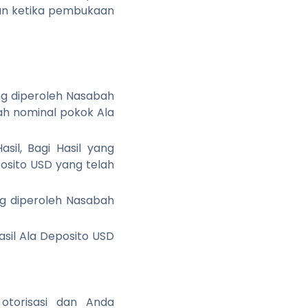
gan ketika pembukaan
ng diperoleh Nasabah
ah nominal pokok Ala
il, Bagi Hasil yang
osito USD yang telah
ng diperoleh Nasabah
sil Ala Deposito USD
otorisasi dan Anda