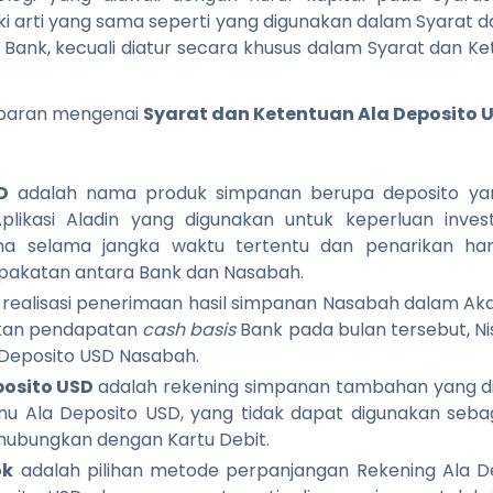
i arti yang sama seperti yang digunakan dalam Syarat d
al Bank, kecuali diatur secara khusus dalam Syarat dan K
abaran mengenai
Syarat dan Ketentuan Ala Deposito 
SD
adalah nama produk simpanan berupa deposito ya
 Aplikasi Aladin yang digunakan untuk keperluan inve
a selama jangka waktu tertentu dan penarikan han
pakatan antara Bank dan Nasabah.
 realisasi penerimaan hasil simpanan Nasabah dalam A
rkan pendapatan
cash basis
Bank pada bulan tersebut, Ni
 Deposito USD Nasabah.
posito USD
adalah rekening simpanan tambahan yang dib
nu Ala Deposito USD, yang tidak dapat digunakan seba
ihubungkan dengan Kartu Debit.
ok
adalah pilihan metode perpanjangan Rekening Ala D