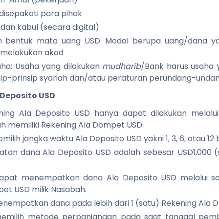
disepakati para pihak
b dan kabul (secara digital)
 bentuk mata uang USD. Modal berupa uang/dana ya
t melakukan akad
aha: Usaha yang dilakukan
mudharib
/Bank harus usaha y
ip-prinsip syariah dan/atau peraturan perundang-undan
 Deposito USD
ng Ala Deposito USD hanya dapat dilakukan melalui A
h memiliki Rekening Ala Dompet USD.
lih jangka waktu Ala Deposito USD yakni 1, 3, 6, atau 12 
an dana Ala Deposito USD adalah sebesar USD1,000 (s
pat menempatkan dana Ala Deposito USD melalui sal
et USD milik Nasabah.
empatkan dana pada lebih dari 1 (satu) Rekening Ala 
emilih metode perpanjangan pada saat tanggal pemb