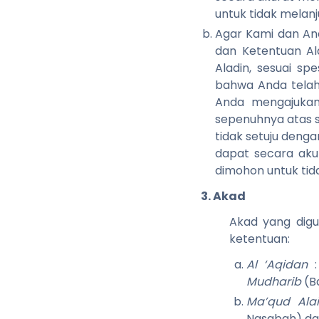
untuk tidak melan
Agar Kami dan An
dan Ketentuan Ala
Aladin, sesuai s
bahwa Anda telah
Anda mengajuka
sepenuhnya atas s
tidak setuju denga
dapat secara aku
dimohon untuk tid
3. Akad
Akad yang dig
ketentuan:
Al ‘Aqidan
:
Mudharib
(B
Ma’qud Ala
Nasabah) d