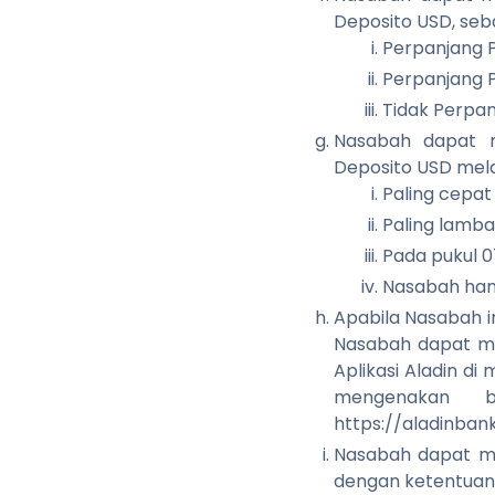
Deposito USD, seba
Perpanjang 
Perpanjang P
Tidak Perpa
Nasabah dapat m
Deposito USD melal
Paling cepat
Paling lamba
Pada pukul 0
Nasabah hany
Apabila Nasabah i
Nasabah dapat me
Aplikasi Aladin di
mengenakan bi
https://aladinbank
Nasabah dapat mel
dengan ketentuan 