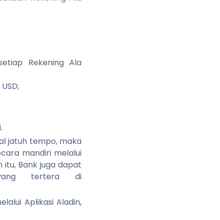
etiap Rekening Ala
 USD;
.
al jatuh tempo, maka
cara mandiri melalui
 itu, Bank juga dapat
ang tertera di
lui Aplikasi Aladin,