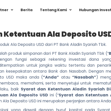
tner
Berita
Tentang Kami
Hubungan Inves
n Ketentuan Ala Deposito US
oduk Ala Deposito USD dari PT Bank Aladin Syariah Tbk.
lah produk simpanan dari PT Bank Aladin Syariah Tbk (“
engan fungsi sebagai rekening investasi dana yan
ditempatkan untuk jangka waktu tertentu dan penar
kan kesepakatan antara Bank dan Nasabah. Dengan 
ito USD maka anda (
“Anda”
atau
“Nasabah”
) meng
embaca, memahami, serta menyetujui untuk mematuhi
laku, baik
Syarat dan Ketentuan Aladin Syariah Di
tuan Ala Deposito USD
ini
(“
Syarat dan Ketentuan 
n Ala Deposito USD ini merupakan perjanjian antara And
logi yang diawali dengan huruf kapital pada Syara