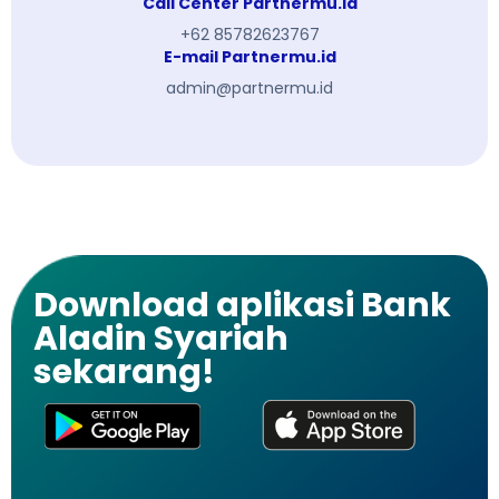
Call Center Partnermu.id
+62 85782623767
E-mail Partnermu.id
admin@partnermu.id
Download aplikasi Bank
Aladin Syariah
sekarang!