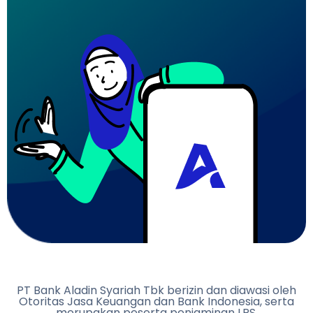
PT Bank Aladin Syariah Tbk berizin dan diawasi oleh
Otoritas Jasa Keuangan dan Bank Indonesia, serta
merupakan peserta penjaminan LPS.