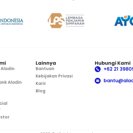
mi
Lainnya
Hubungi Kami
 Aladin
Bantuan
+62 21 3980
Kebijakan Privasi
bantu@alad
nk Aladin
Karir
Blog
cial
y
estor