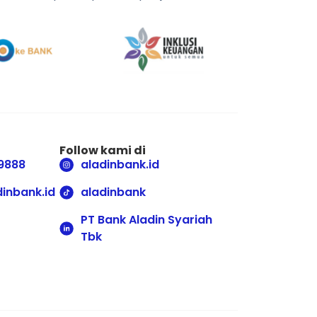
Follow kami di
9888
aladinbank.id
inbank.id
aladinbank
PT Bank Aladin Syariah
Tbk