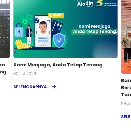
an
Kami Menjaga, Anda Tetap Tenang.
ing
30 Jul 2026
Ban
SELENGKAPNYA
Ber
Tan
29 J
SEL