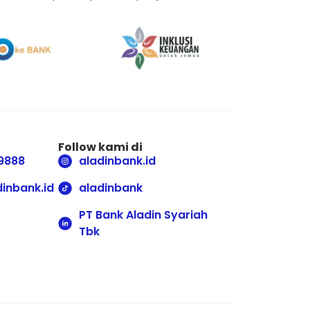
Follow kami di
9888
aladinbank.id
inbank.id
aladinbank
PT Bank Aladin Syariah
Tbk