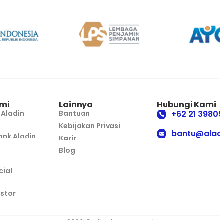
mi
Lainnya
Hubungi Kami
 Aladin
Bantuan
+62 21 3980
Kebijakan Privasi
bantu@alad
nk Aladin
Karir
Blog
cial
y
estor