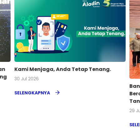
an
Kami Menjaga, Anda Tetap Tenang.
ing
30 Jul 2026
Ban
SELENGKAPNYA
Ber
Tan
29 J
SEL