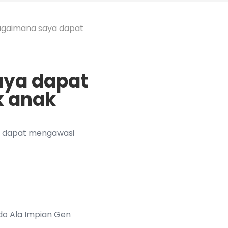
agaimana saya dapat
aya dapat
k anak
mu dapat mengawasi
do Ala Impian Gen