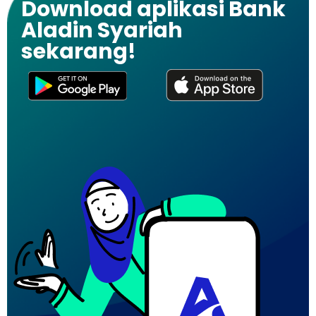
Download aplikasi Bank
Aladin Syariah
sekarang!