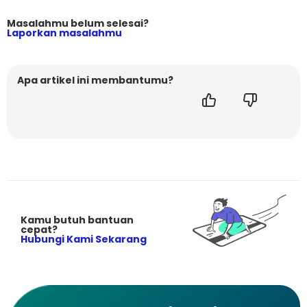
Masalahmu belum selesai?
Laporkan masalahmu
Apa artikel ini membantumu?
Kamu butuh bantuan
cepat?
Hubungi Kami Sekarang