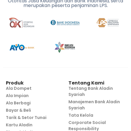
Otoritas Jasa Keuangan dan Bank Indonesia, serta
merupakan peserta penjaminan LPS.
Produk
Tentang Kami
Ala Dompet
Tentang Bank Aladin
Syariah
Ala Impian
Manajemen Bank Aladin
Ala Berbagi
Syariah
Bayar & Beli
Tata Kelola
Tarik & Setor Tunai
Corporate Social
Kartu Aladin
Responsibility