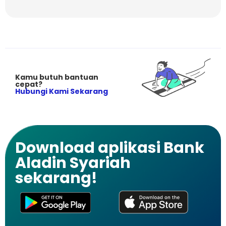
Kamu butuh bantuan
cepat?
Hubungi Kami Sekarang
Download aplikasi Bank
Aladin Syariah
sekarang!